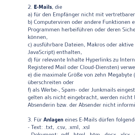
2.
E-Mails
, die
a) für den Empfänger nicht mit vertretbaren
b) Computerviren oder andere Funktionen e
Programmen herbeiführen oder deren Sicher
können,
c) ausführbare Dateien, Makros oder aktive 
JavaScript) enthalten,
d) für relevante Inhalte Hyperlinks zu Inter
Registered Mail oder Cloud-Diensten) verw
e) die maximale Größe von zehn Megabyte (
überschreiten oder
f) als Werbe-, Spam- oder Junkmails einges
gelten als nicht eingebracht, werden nicht 
Absenderin bzw. der Absender nicht informi
3. Für
Anlagen
eines E-Mails dürfen folgen
- Text: .txt, .csv, .xml, .xsl
- Dokument: .pdf, .html, .htm, .docx, .xlsx, .pp