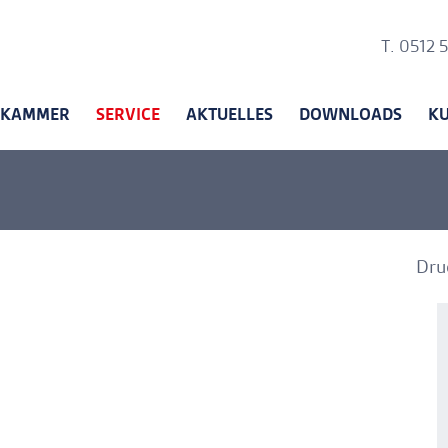
Ankerli
T. 0512 
KAMMER
SERVICE
AKTUELLES
DOWNLOADS
K
Dru
A
A