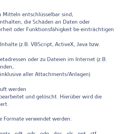
 Mitteln entschlüsselbar sind,
nthalten, die Schäden an Daten oder
heit oder Funktionsfähigkeit be-einträchtigen
Inhalte (z.B. VBScript, ActiveX, Java bzw.
netadressen oder zu Dateien im Internet (z.B.
enden,
inklusive aller Attachments/Anlagen)
tuft werden
bearbeitet und gelöscht. Hierüber wird die
ert.
de Formate verwendet werden:
tx, .odt, .ods, .odp, .doc, .xls, .ppt, .rtf