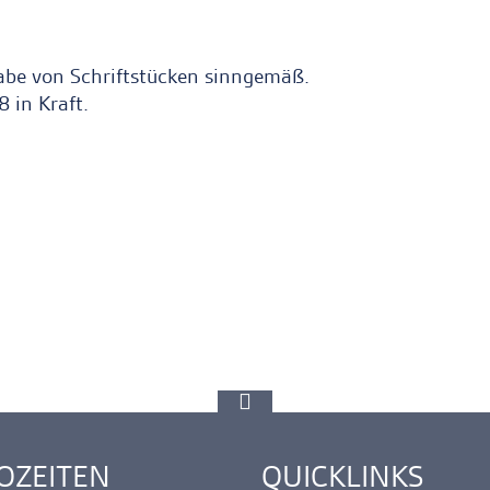
bgabe von Schriftstücken sinngemäß.
 in Kraft.
zur
Spitze
gehen
OZEITEN
QUICKLINKS
ink
Ankerlink