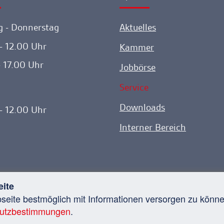
 - Donnerstag
Aktuelles
- 12.00 Uhr
Kammer
- 17.00 Uhr
Jobbörse
Service
Downloads
- 12.00 Uhr
Interner Bereich
eite
bseite bestmöglich mit Informationen versorgen zu kön
anwaltskammer. Alle Rechte vorbehalten.
Kontakt
D
utzbestimmungen
.