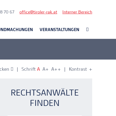
nk
58 70 67
office
tiroler-rak.at
Interner Bereich
UNDMACHUNGEN
VERANSTALTUNGEN
cken
Schrift
A
A+
A++
Kontrast
+
-
nkerlink
nkerlink
RECHTSANWÄLTE
FINDEN