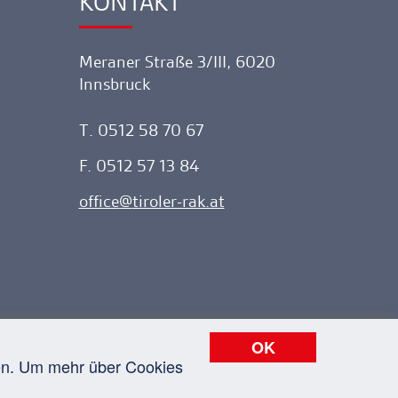
KONTAKT
Ankerlink
Meraner Straße 3/III, 6020
Innsbruck
T. 0512 58 70 67
F. 0512 57 13 84
office
tiroler-rak.at
OK
nen. Um mehr über Cookies
atenschutz
Impressum
Sitemap