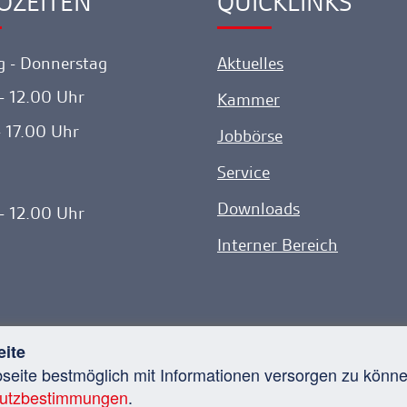
OZEITEN
QUICKLINKS
ink
Ankerlink
 - Donnerstag
Aktuelles
- 12.00 Uhr
Kammer
- 17.00 Uhr
Jobbörse
Service
Downloads
- 12.00 Uhr
Interner Bereich
eite
bseite bestmöglich mit Informationen versorgen zu kön
anwaltskammer. Alle Rechte vorbehalten.
Kontakt
D
utzbestimmungen
.