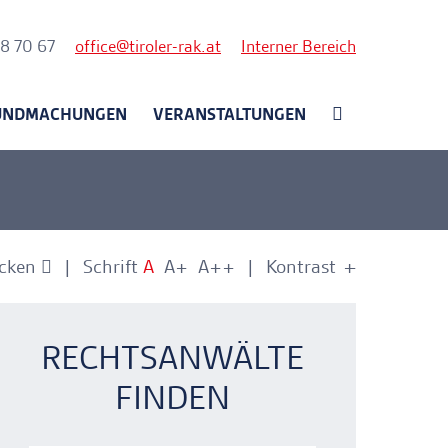
nk
58 70 67
office
tiroler-rak.at
Interner Bereich
UNDMACHUNGEN
VERANSTALTUNGEN
cken
Schrift
A
A+
A++
Kontrast
+
-
nkerlink
nkerlink
RECHTSANWÄLTE
FINDEN