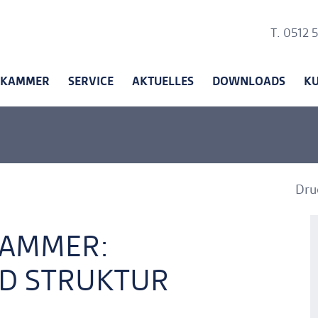
Ankerli
T. 0512 
KAMMER
SERVICE
AKTUELLES
DOWNLOADS
K
Dru
A
A
­AMMER:
ND STRUK­TUR