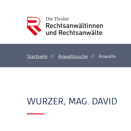
Startseite
Anwaltssuche
Anwälte
Ankerlink
Ankerlink
WURZER, MAG. DAVID