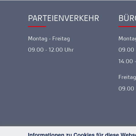
PARTEIENVERKEHR
BÜR
Ankerlink
Ankerl
Montag - Freitag
Montag
09.00 - 12.00 Uhr
09.00 
14.00 
Freitag
09.00 
Informationen zu Cookies für diese Webs