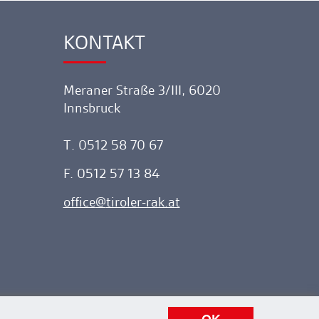
KONTAKT
Ankerlink
Meraner Straße 3/III, 6020
Innsbruck
T. 0512 58 70 67
F. 0512 57 13 84
office
tiroler-rak.at