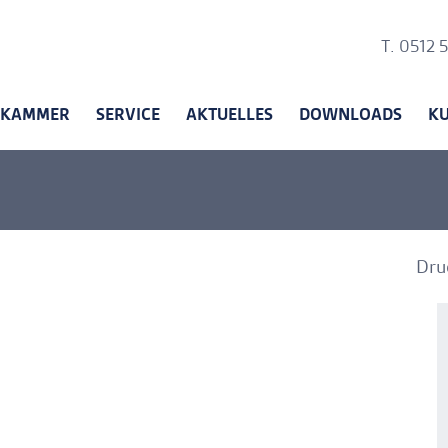
Ankerli
T. 0512 
KAMMER
SERVICE
AKTUELLES
DOWNLOADS
K
Dru
A
A