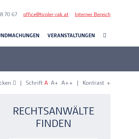
nk
58 70 67
office
tiroler-rak.at
Interner Bereich
UNDMACHUNGEN
VERANSTALTUNGEN
cken
Schrift
A
A+
A++
Kontrast
+
-
nkerlink
nkerlink
RECHTSANWÄLTE
FINDEN