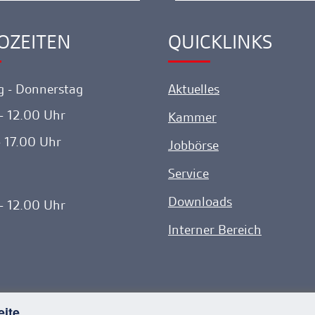
Spitze
gehen
OZEITEN
QUICKLINKS
ink
Ankerlink
 - Donnerstag
Aktuelles
- 12.00 Uhr
Kammer
- 17.00 Uhr
Jobbörse
Service
Downloads
- 12.00 Uhr
Interner Bereich
eite