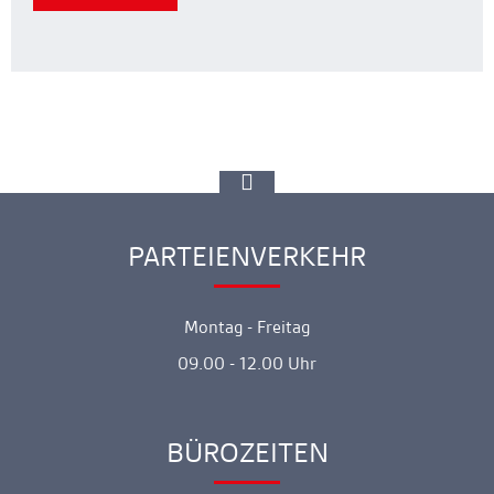
zur
Spitze
gehen
PARTEIENVERKEHR
Ankerlink
Montag - Freitag
09.00 - 12.00 Uhr
BÜROZEITEN
Ankerlink