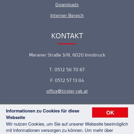
Downloads
Interner Bereich
KONTAKT
Ankerlink
Meraner Straße 3/III, 6020 Innsbruck
T. 0512 58 70 67
F. 0512 57 13 84
office
tiroler-rak.at
Informationen zu Cookies für diese
OK
Webseite
Copyright © 2026 Tiroler Rechtsanwaltskammer. Alle Rechte
Wir nutzen Cookies, um Sie auf unserer Webseite bestmöglich
vorbehalten.
mit Informationen versorgen zu können. Um mehr über