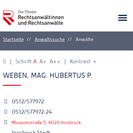
A
Ankerlink
Togg
navi
Startseite
Anwaltssuche
Anwälte
Schrift
A
A+
A++
Kontrast
+
-
Ankerlink
Ankerlink
WEBEN, MAG. HUBERTUS P.
0512/577972
0512/577972-24
Museumstraße 5, 6020 Innsbruck
Innsbruck Stadt