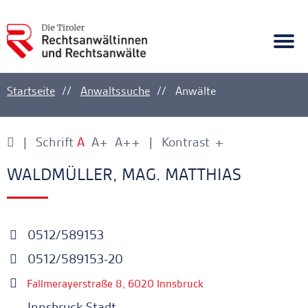
A
Ankerlink
Togg
navi
Startseite
Anwaltssuche
Anwälte
Schrift
A
A+
A++
Kontrast
+
-
Ankerlink
Ankerlink
WALDMÜLLER, MAG. MATTHIAS
0512/589153
0512/589153-20
Fallmerayerstraße 8, 6020 Innsbruck
Innsbruck Stadt