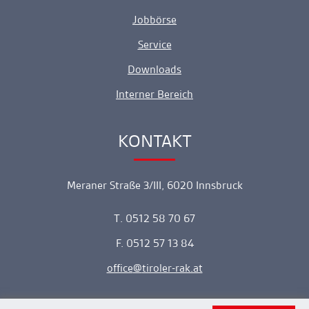
Jobbörse
Service
Downloads
Interner Bereich
KONTAKT
Ankerlink
Meraner Straße 3/III, 6020 Innsbruck
T. 0512 58 70 67
F. 0512 57 13 84
office
tiroler-rak.at