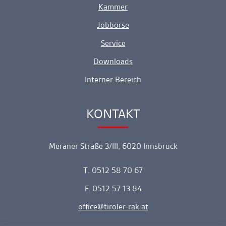
Kammer
Jobbörse
Service
Downloads
Interner Bereich
KONTAKT
Ankerlink
Meraner Straße 3/III, 6020 Innsbruck
T. 0512 58 70 67
F. 0512 57 13 84
office
tiroler-rak.at