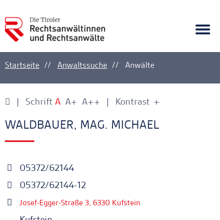
A
Ankerlink
Togg
navi
Startseite
Anwaltssuche
Anwälte
Schrift
A
A+
A++
Kontrast
+
-
Ankerlink
Ankerlink
WALDBAUER, MAG. MICHAEL
05372/62144
05372/62144-12
Josef-Egger-Straße 3, 6330 Kufstein
Kufstein