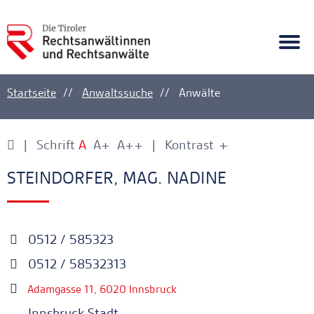
A
Ankerlink
Togg
navi
Startseite
Anwaltssuche
Anwälte
Schrift
A
A+
A++
Kontrast
+
-
Ankerlink
Ankerlink
STEINDORFER, MAG. NADINE
0512 / 585323
0512 / 58532313
Adamgasse 11, 6020 Innsbruck
Innsbruck Stadt