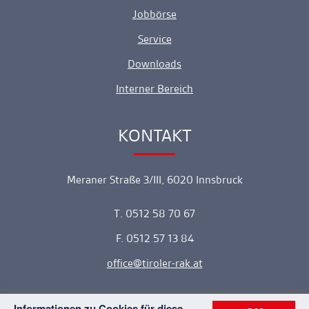
Jobbörse
Service
Downloads
Interner Bereich
KONTAKT
Ankerlink
Meraner Straße 3/III, 6020 Innsbruck
T. 0512 58 70 67
F. 0512 57 13 84
office
tiroler-rak.at
Informationen zu Cookies für diese