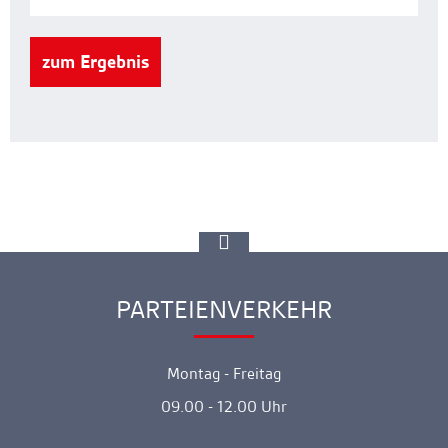
zum Ergebnis
zur
Spitze
gehen
PARTEIENVERKEHR
Ankerlink
Montag - Freitag
09.00 - 12.00 Uhr