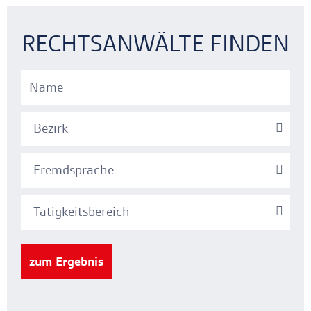
Ankerlink
Ankerlink
RECHTSANWÄLTE FINDEN
Bezirk
Fremdsprache
Tätigkeitsbereich
zum Ergebnis