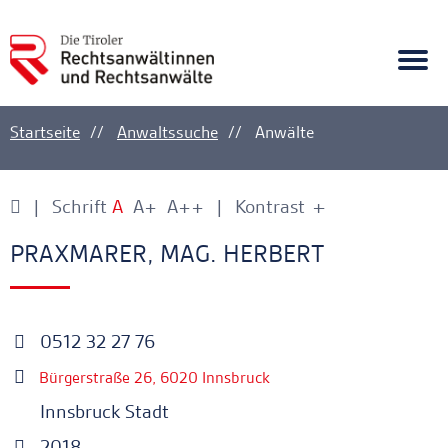
A
Ankerlink
Togg
navi
Startseite
Anwaltssuche
Anwälte
Schrift
A
A+
A++
Kontrast
+
-
Ankerlink
Ankerlink
PRAXMARER, MAG. HERBERT
0512 32 27 76
Bürgerstraße 26, 6020 Innsbruck
Innsbruck Stadt
2018