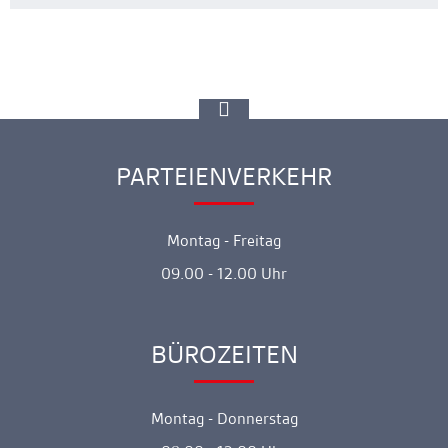
zur
Spitze
gehen
PARTEIENVERKEHR
Ankerlink
Montag - Freitag
09.00 - 12.00 Uhr
BÜROZEITEN
Ankerlink
Montag - Donnerstag