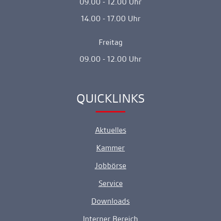
09.00 - 12.00 Uhr
14.00 - 17.00 Uhr
Freitag
09.00 - 12.00 Uhr
QUICKLINKS
Ankerlink
Aktuelles
Kammer
Jobbörse
Service
Downloads
Interner Bereich