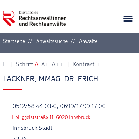
A
Ankerlink
Togg
navi
Startseite
Anwaltssuche
Anwälte
Schrift
A
A+
A++
Kontrast
+
-
Ankerlink
Ankerlink
LACKNER, MMAG. DR. ERICH
0512/58 44 03-0; 0699/17 99 17 00
Heiliggeiststraße 11, 6020 Innsbruck
Innsbruck Stadt
2004