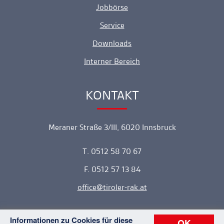
Jobbörse
Service
Downloads
Interner Bereich
KONTAKT
Ankerlink
Meraner Straße 3/III, 6020 Innsbruck
T. 0512 58 70 67
F. 0512 57 13 84
office
tiroler-rak.at
Informationen zu Cookies für diese
OK