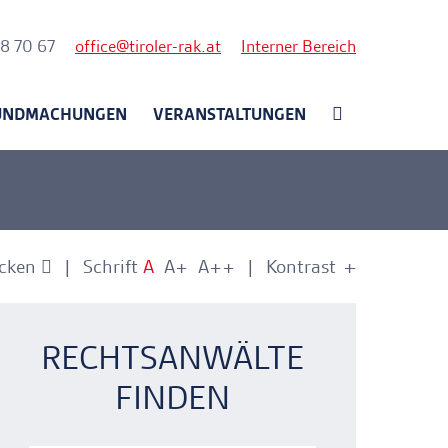
nk
58 70 67
office
tiroler-rak.at
Interner Bereich
UNDMACHUNGEN
VERANSTALTUNGEN
cken
Schrift
A
A+
A++
Kontrast
+
-
nkerlink
nkerlink
RECHTSANWÄLTE
FINDEN