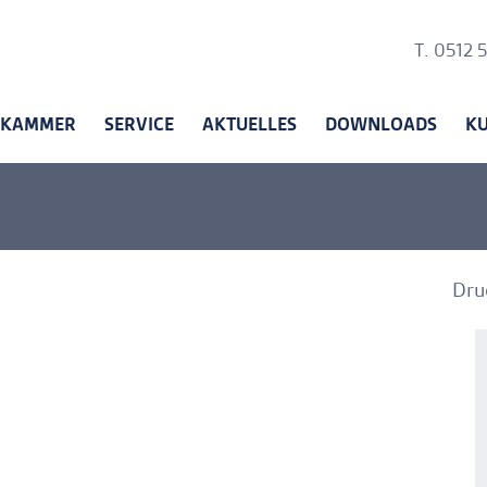
Ankerli
T. 0512 
KAMMER
SERVICE
AKTUELLES
DOWNLOADS
K
Dru
A
A