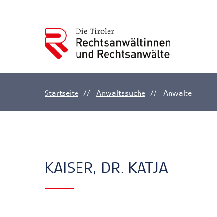
Startseite
Anwaltssuche
Anwälte
Ankerlink
Ankerlink
KAISER, DR. KATJA