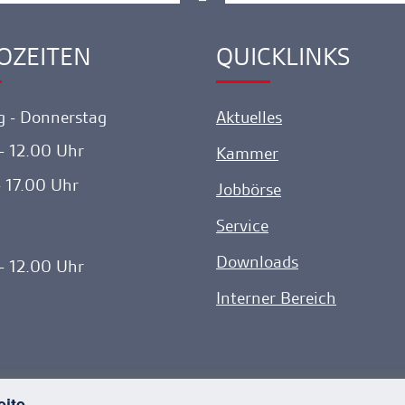
Spitze
gehen
OZEITEN
QUICKLINKS
ink
Ankerlink
 - Donnerstag
Aktuelles
- 12.00 Uhr
Kammer
- 17.00 Uhr
Jobbörse
Service
Downloads
- 12.00 Uhr
Interner Bereich
eite