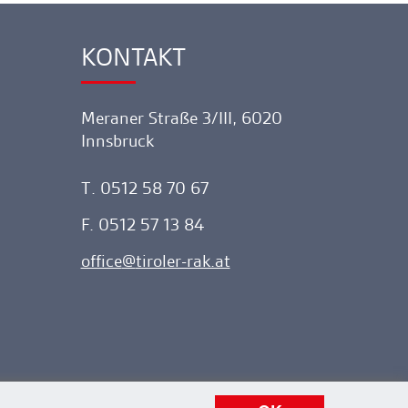
KONTAKT
Ankerlink
Meraner Straße 3/III, 6020
Innsbruck
T. 0512 58 70 67
F. 0512 57 13 84
office
tiroler-rak.at