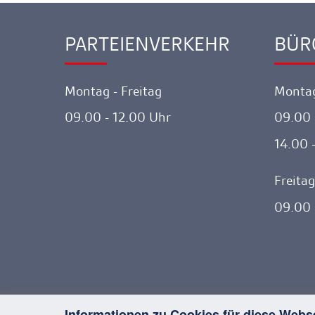
PARTEIENVERKEHR
BÜR
Ankerlink
Ankerl
Montag - Freitag
Montag
09.00 - 12.00 Uhr
09.00 
14.00 
Freitag
09.00 
Informationen zu Cookies für diese Webs