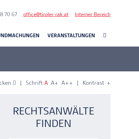
nk
58 70 67
office
tiroler-rak.at
Interner Bereich
UNDMACHUNGEN
VERANSTALTUNGEN
cken
Schrift
A
A+
A++
Kontrast
+
-
nkerlink
nkerlink
RECHTSANWÄLTE
FINDEN