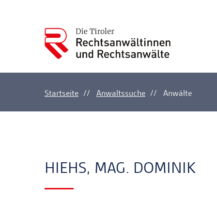
Startseite
Anwaltssuche
Anwälte
Ankerlink
Ankerlink
HIEHS, MAG. DOMINIK