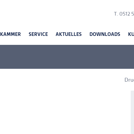
Ankerli
T. 0512 
KAMMER
SERVICE
AKTUELLES
DOWNLOADS
K
Dru
A
A