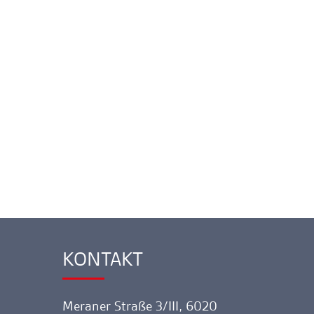
KONTAKT
Ankerlink
Meraner Straße 3/III, 6020