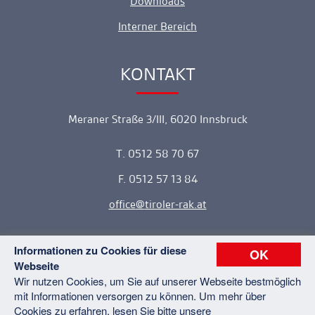
Downloads
Interner Bereich
KONTAKT
Ankerlink
Meraner Straße 3/III, 6020 Innsbruck
T. 0512 58 70 67
F. 0512 57 13 84
office
tiroler-rak.at
Informationen zu Cookies für diese
OK
Webseite
Copyright © 2026 Tiroler Rechtsanwaltskammer. Alle Rechte
Wir nutzen Cookies, um Sie auf unserer Webseite bestmöglich
vorbehalten.
mit Informationen versorgen zu können. Um mehr über
Kontakt
Datenschutz
Impressum
Sitemap
Cookies zu erfahren, lesen Sie bitte unsere