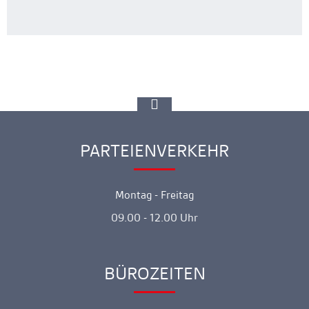
zur
Spitze
gehen
PARTEIENVERKEHR
Ankerlink
Montag - Freitag
09.00 - 12.00 Uhr
BÜROZEITEN
Ankerlink