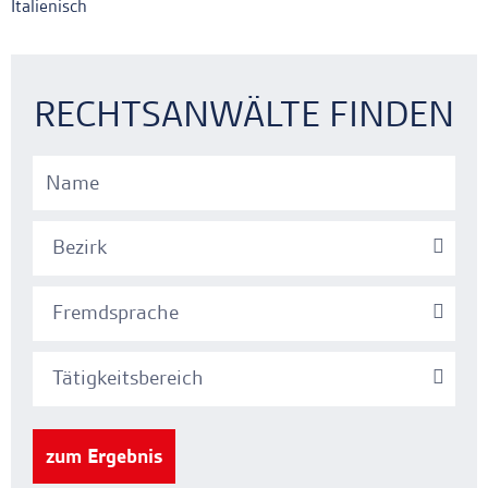
Italienisch
Ankerlink
Ankerlink
RECHTSANWÄLTE FINDEN
Bezirk
Fremdsprache
Tätigkeitsbereich
zum Ergebnis