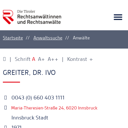
A
Ankerlink
Togg
navi
Startseite
Anwaltssuche
Anwälte
Schrift
A
A+
A++
Kontrast
+
-
Ankerlink
Ankerlink
GREITER, DR. IVO
0043 (0) 660 403 1111
Maria-Theresien-Straße 24, 6020 Innsbruck
Innsbruck Stadt
1971