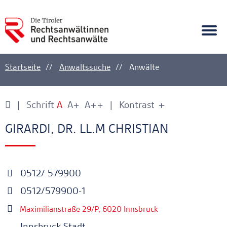
A
Ankerlink
Togg
navi
Startseite
Anwaltssuche
Anwälte
Schrift
A
A+
A++
Kontrast
+
-
Ankerlink
Ankerlink
GIRARDI, DR. LL.M CHRISTIAN
0512/ 579900
0512/579900-1
Maximilianstraße 29/P, 6020 Innsbruck
Innsbruck Stadt