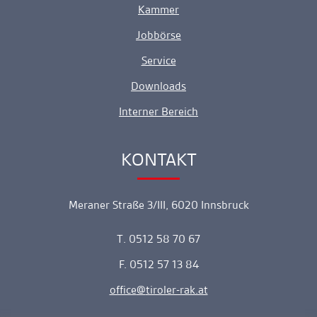
Kammer
Jobbörse
Service
Downloads
Interner Bereich
KONTAKT
Ankerlink
Meraner Straße 3/III, 6020 Innsbruck
T. 0512 58 70 67
F. 0512 57 13 84
office
tiroler-rak.at