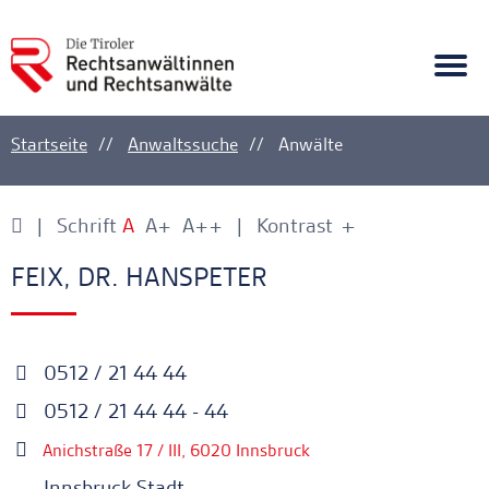
A
Ankerlink
Togg
navi
Startseite
Anwaltssuche
Anwälte
Schrift
A
A+
A++
Kontrast
+
-
Ankerlink
Ankerlink
FEIX, DR. HANSPETER
0512 / 21 44 44
0512 / 21 44 44 - 44
Anichstraße 17 / III, 6020 Innsbruck
Innsbruck Stadt