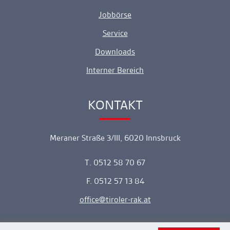
Jobbörse
Service
Downloads
Interner Bereich
KONTAKT
Ankerlink
Meraner Straße 3/III, 6020 Innsbruck
T. 0512 58 70 67
F. 0512 57 13 84
office
tiroler-rak.at