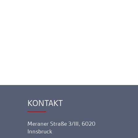
KONTAKT
Ankerlink
Meraner Straße 3/III, 6020
Innsbruck