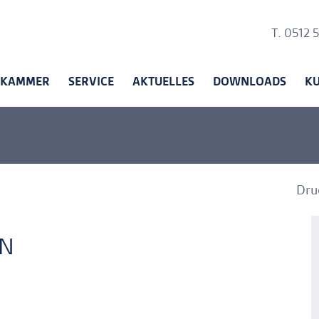
Ankerli
T. 0512 
KAMMER
SERVICE
AKTUELLES
DOWNLOADS
K
Dru
A
A
AN