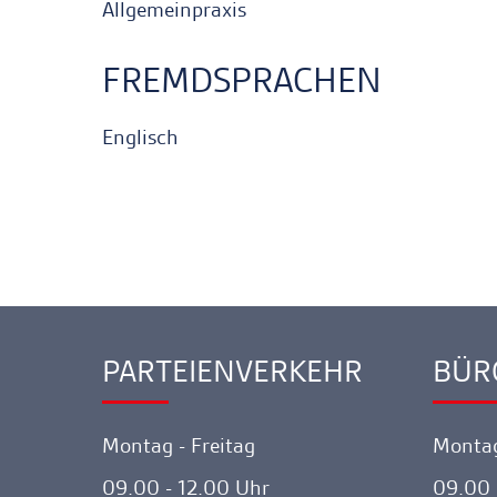
Allgemeinpraxis
FREMDSPRACHEN
Englisch
PARTEIENVERKEHR
BÜR
Ankerlink
Ankerl
Montag - Freitag
Montag
09.00 - 12.00 Uhr
09.00 