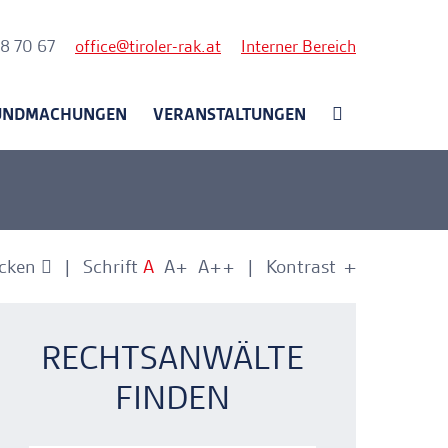
nk
58 70 67
office
tiroler-rak.at
Interner Bereich
UNDMACHUNGEN
VERANSTALTUNGEN
cken
Schrift
A
A+
A++
Kontrast
+
-
nkerlink
nkerlink
RECHTSANWÄLTE
FINDEN