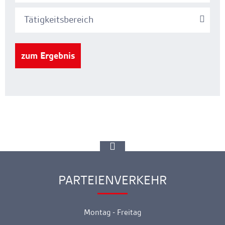
Tätigkeitsbereich
zum Ergebnis
zur
Spitze
gehen
PARTEIENVERKEHR
Ankerlink
Montag - Freitag