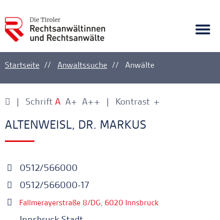
A
Ankerlink
Togg
navi
Startseite
Anwaltssuche
Anwälte
Schrift
A
A+
A++
Kontrast
+
-
Ankerlink
Ankerlink
ALTENWEISL, DR. MARKUS
0512/566000
0512/566000-17
Fallmerayerstraße 8/DG, 6020 Innsbruck
Innsbruck Stadt