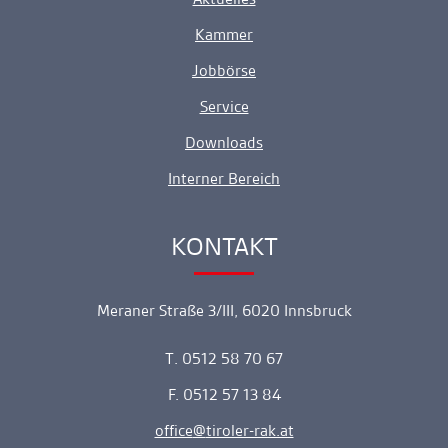
Kammer
Jobbörse
Service
Downloads
Interner Bereich
KONTAKT
Ankerlink
Meraner Straße 3/III, 6020 Innsbruck
T. 0512 58 70 67
F. 0512 57 13 84
office
tiroler-rak.at