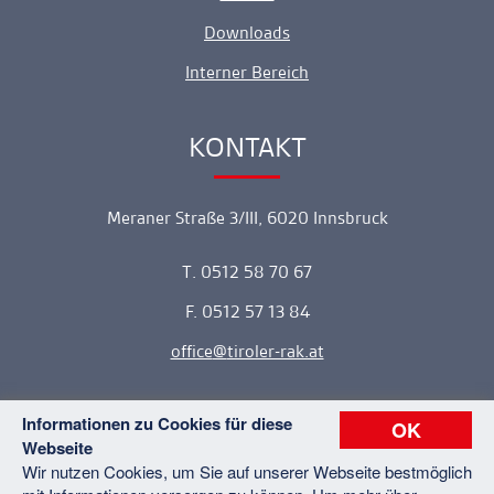
Downloads
Interner Bereich
KONTAKT
Ankerlink
Meraner Straße 3/III, 6020 Innsbruck
T. 0512 58 70 67
F. 0512 57 13 84
office
tiroler-rak.at
Informationen zu Cookies für diese
OK
Webseite
Copyright © 2026 Tiroler Rechtsanwaltskammer. Alle Rechte
Wir nutzen Cookies, um Sie auf unserer Webseite bestmöglich
vorbehalten.