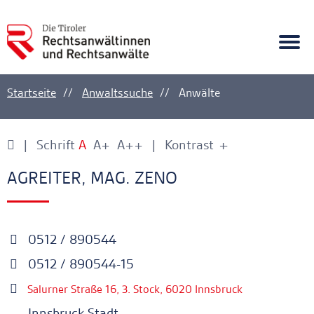
A
Ankerlink
Togg
navi
Startseite
Anwaltssuche
Anwälte
Schrift
A
A+
A++
Kontrast
+
-
Ankerlink
Ankerlink
AGREITER, MAG. ZENO
0512 / 890544
0512 / 890544-15
Salurner Straße 16, 3. Stock, 6020 Innsbruck
Innsbruck Stadt