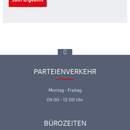
zur
Spitze
gehen
PARTEIENVERKEHR
Ankerlink
Montag - Freitag
09.00 - 12.00 Uhr
BÜROZEITEN
Ankerlink