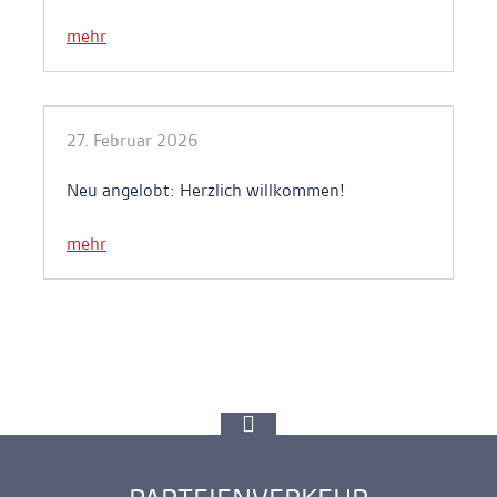
mehr
27. Februar 2026
Neu angelobt: Herzlich willkommen!
mehr
zur
Spitze
gehen
Ankerlink