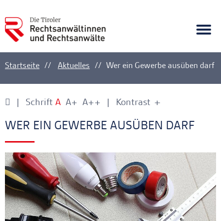
A
Ankerlink
Togg
navi
Startseite
Aktuelles
Wer ein Gewerbe ausüben darf
Schrift
A
A+
A++
Kontrast
+
-
Ankerlink
Ankerlink
WER EIN GEWERBE AUSÜBEN DARF