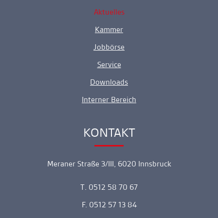
Aktuelles
Kammer
Jobbörse
Service
Downloads
Interner Bereich
KONTAKT
Ankerlink
Meraner Straße 3/III, 6020 Innsbruck
T. 0512 58 70 67
F. 0512 57 13 84