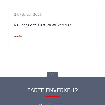
27. Februar 2026
Neu angelobt: Herzlich willkommen!
mehr
zur
Spitze
gehen
PARTEIENVERKEHR
Ankerlink