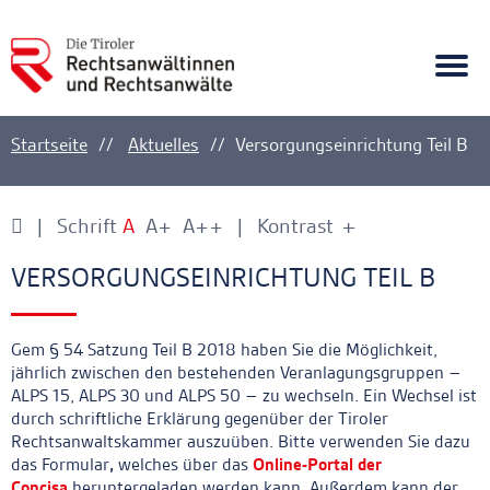
A
Ankerlink
Togg
navi
Startseite
Aktuelles
Versorgungseinrichtung Teil B
Schrift
A
A+
A++
Kontrast
+
-
Ankerlink
Ankerlink
VERSORGUNGSEINRICHTUNG TEIL B
Gem § 54 Satzung Teil B 2018 haben Sie die Möglichkeit,
jährlich zwischen den bestehenden Veranlagungsgruppen –
ALPS 15, ALPS 30 und ALPS 50 – zu wechseln. Ein Wechsel ist
durch schriftliche Erklärung gegenüber der Tiroler
Rechtsanwaltskammer auszuüben. Bitte verwenden Sie dazu
das Formular
,
welches über das
Online-Portal der
Concisa
heruntergeladen werden kann
.
Außerdem kann der