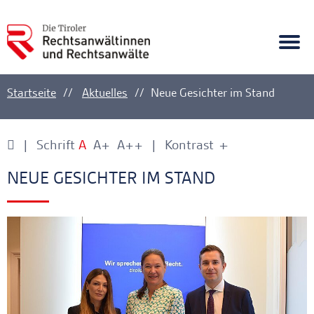
A
Ankerlink
Togg
navi
Startseite
Aktuelles
Neue Gesichter im Stand
Schrift
A
A+
A++
Kontrast
+
-
Ankerlink
Ankerlink
NEUE GESICHTER IM STAND