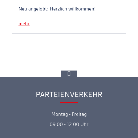
Neu angelobt: Herzlich willkommen!
mehr
zur
Spitze
gehen
PARTEIENVERKEHR
Ankerlink
Montag - Freitag
09.00 - 12.00 Uhr