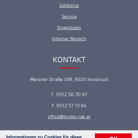
Jobbörse
Service
Downloads
Interner Bereich
KONTAKT
Ankerlink
Meraner Straße 3/III, 6020 Innsbruck
T. 0512 58 70 67
F. 0512 57 13 84
office
tiroler-rak.at
Informationen zu Cookies für diese