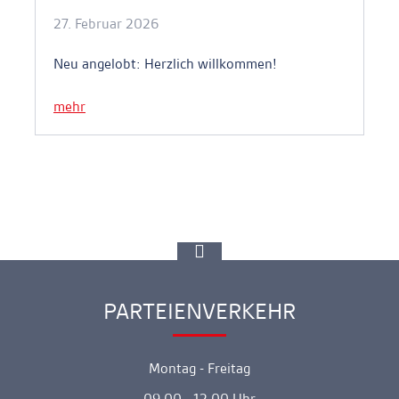
27. Februar 2026
Neu angelobt: Herzlich willkommen!
mehr
zur
Spitze
gehen
PARTEIENVERKEHR
Ankerlink
Montag - Freitag
09.00 - 12.00 Uhr