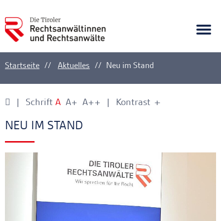
A
Ankerlink
Togg
navi
Startseite
Aktuelles
Neu im Stand
Schrift
A
A+
A++
Kontrast
+
-
Ankerlink
Ankerlink
NEU IM STAND