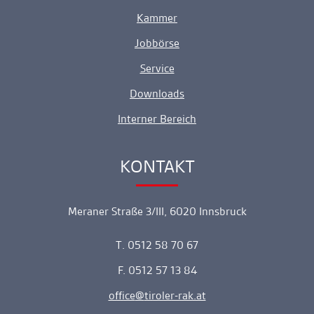
Kammer
Jobbörse
Service
Downloads
Interner Bereich
KONTAKT
Ankerlink
Meraner Straße 3/III, 6020 Innsbruck
T. 0512 58 70 67
F. 0512 57 13 84
office
tiroler-rak.at