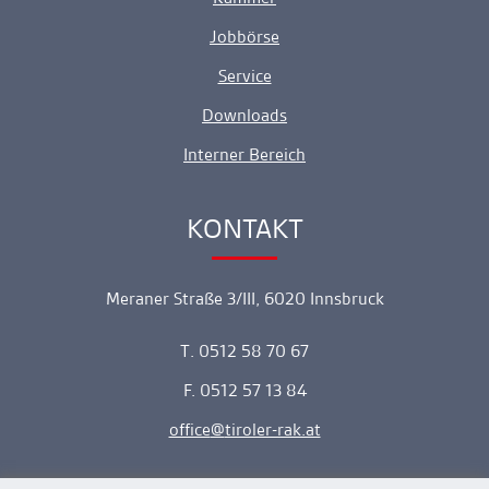
Jobbörse
Service
Downloads
Interner Bereich
KONTAKT
Ankerlink
Meraner Straße 3/III, 6020 Innsbruck
T. 0512 58 70 67
F. 0512 57 13 84
office
tiroler-rak.at