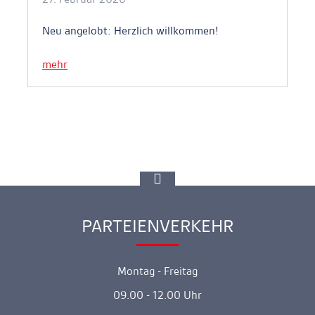
Neu angelobt: Herzlich willkommen!
mehr
zur
Spitze
gehen
PARTEIENVERKEHR
Ankerlink
Montag - Freitag
09.00 - 12.00 Uhr