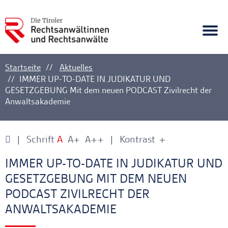
A
Ankerlink
Togg
navi
Startseite
Aktuelles
IMMER UP-TO-DATE IN JUDIKATUR UND
GESETZGEBUNG Mit dem neuen PODCAST Zivilrecht der
Anwaltsakademie
Schrift
A
A+
A++
Kontrast
+
-
Ankerlink
Ankerlink
IMMER UP-TO-DATE IN JUDIKATUR UND
GESETZGEBUNG MIT DEM NEUEN
PODCAST ZIVILRECHT DER
ANWALTSAKADEMIE