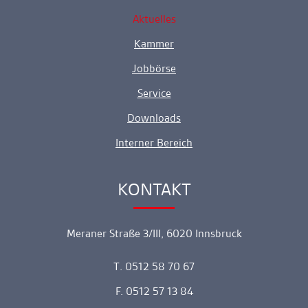
Aktuelles
Kammer
Jobbörse
Service
Downloads
Interner Bereich
KONTAKT
Ankerlink
Meraner Straße 3/III, 6020 Innsbruck
T. 0512 58 70 67
F. 0512 57 13 84