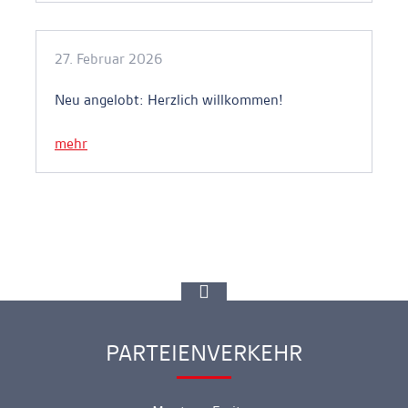
27. Februar 2026
Neu angelobt: Herzlich willkommen!
mehr
zur
Spitze
gehen
PARTEIENVERKEHR
Ankerlink