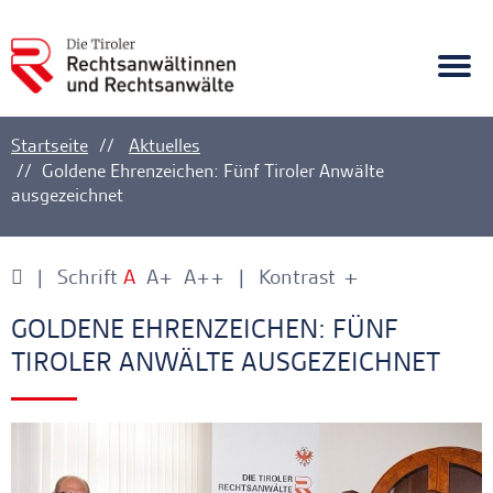
A
Ankerlink
Togg
navi
Startseite
Aktuelles
Goldene Ehrenzeichen: Fünf Tiroler Anwälte
ausgezeichnet
Schrift
A
A+
A++
Kontrast
+
-
Ankerlink
Ankerlink
GOLDENE EHRENZEICHEN: FÜNF
TIROLER ANWÄLTE AUSGEZEICHNET