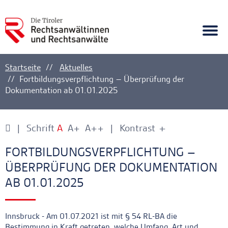
A
Ankerlink
Togg
navi
Startseite
Aktuelles
Fortbildungsverpflichtung – Überprüfung der
Dokumentation ab 01.01.2025
Schrift
A
A+
A++
Kontrast
+
-
Ankerlink
Ankerlink
FORTBILDUNGSVERPFLICHTUNG –
ÜBERPRÜFUNG DER DOKUMENTATION
AB 01.01.2025
Innsbruck - Am 01.07.2021 ist mit § 54 RL-BA die
Bestimmung in Kraft getreten, welche Umfang, Art und