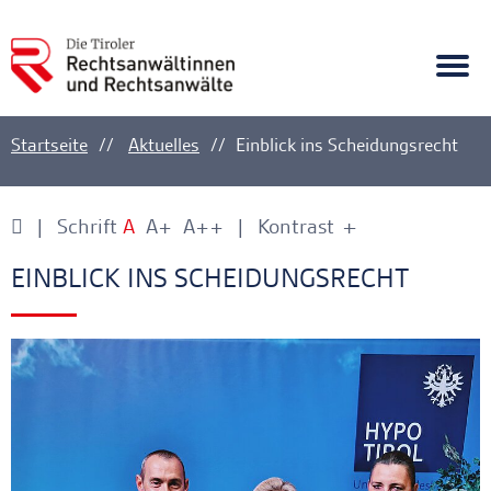
A
Ankerlink
Togg
navi
Startseite
Aktuelles
Einblick ins Scheidungsrecht
Schrift
A
A+
A++
Kontrast
+
-
Ankerlink
Ankerlink
EINBLICK INS SCHEIDUNGSRECHT