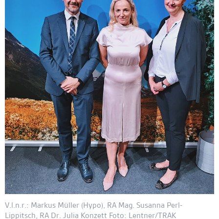
V.l.n.r.: Markus Müller (Hypo), RA Mag. Susanna Perl-
Lippitsch, RA Dr. Julia Konzett Foto: Lentner/TRAK