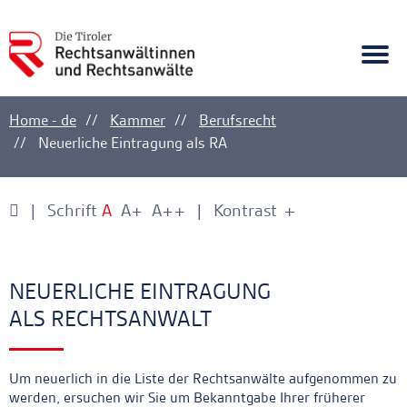
A
Ankerlink
Togg
navi
Home - de
Kammer
Berufsrecht
Neuerliche Eintragung als RA
Schrift
A
A+
A++
Kontrast
+
-
Ankerlink
Ankerlink
Ankerlink
NEUERLICHE EINTRAGUNG
ALS RECHTSANWALT
Um neuerlich in die Liste der Rechtsanwälte aufgenommen zu
werden, ersuchen wir Sie um Bekanntgabe Ihrer früherer