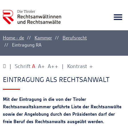
A
Ankerlink
Togg
navi
Home - de
Kammer
Berufsrecht
Eintragung RA
Schrift
A
A+
A++
Kontrast
+
-
Ankerlink
Ankerlink
EINTRAGUNG ALS RECHTSANWALT
Mit der Eintragung in die von der Tiroler
Rechtsanwaltskammer geführte Liste der Rechtsanwälte
sowie der Angelobung durch den Präsidenten darf der
freie Beruf des Rechtsanwalts ausgeübt werden.