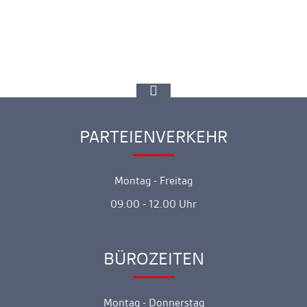
Ankerlink
zur
Spitze
gehen
PARTEIENVERKEHR
Ankerlink
Montag - Freitag
09.00 - 12.00 Uhr
BÜROZEITEN
Ankerlink
Montag - Donnerstag