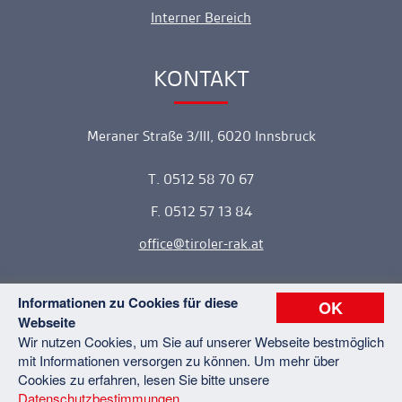
Interner Bereich
KONTAKT
Ankerlink
Meraner Straße 3/III, 6020 Innsbruck
T. 0512 58 70 67
F. 0512 57 13 84
office
tiroler-rak.at
Informationen zu Cookies für diese
OK
Webseite
Copyright © 2026 Tiroler Rechtsanwaltskammer. Alle Rechte
Wir nutzen Cookies, um Sie auf unserer Webseite bestmöglich
vorbehalten.
mit Informationen versorgen zu können. Um mehr über
Kontakt
Datenschutz
Impressum
Sitemap
Cookies zu erfahren, lesen Sie bitte unsere
Datenschutzbestimmungen
.