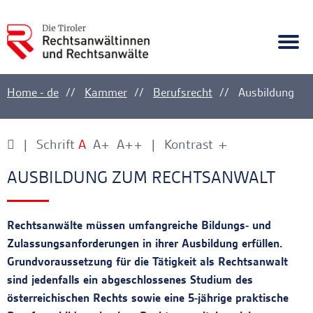
A
Ankerlink
Togg
navi
Home - de
Kammer
Berufsrecht
Ausbildung
Schrift
A
A+
A++
Kontrast
+
-
Ankerlink
Ankerlink
AUSBILDUNG ZUM RECHTSANWALT
Rechtsanwälte müssen umfangreiche Bildungs- und
Zulassungsanforderungen in ihrer Ausbildung erfüllen.
Grundvoraussetzung für die Tätigkeit als Rechtsanwalt
sind jedenfalls ein abgeschlossenes Studium des
österreichischen Rechts sowie eine 5-jährige praktische