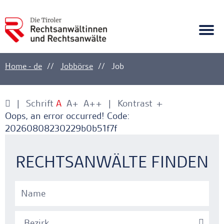
A
Ankerlink
Togg
navi
Home - de
Jobbörse
Job
Schrift
A
A+
A++
Kontrast
+
-
Ankerlink
Ankerlink
Oops, an error occurred! Code:
20260808230229b0b51f7f
Ankerlink
RECHTSANWÄLTE FINDEN
Bezirk