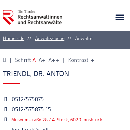
A
Ankerlink
Togg
navi
Home - de
Anwaltssuche
Anwälte
Schrift
A
A+
A++
Kontrast
+
-
Ankerlink
Ankerlink
TRIENDL, DR. ANTON
0512/575875
0512/575875-15
Museumstraße 28 / 4. Stock, 6020 Innsbruck
Innsbruck Stadt