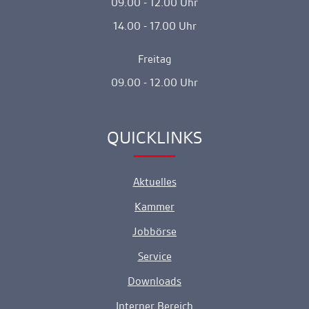
09.00 - 12.00 Uhr
14.00 - 17.00 Uhr
Freitag
09.00 - 12.00 Uhr
QUICKLINKS
Ankerlink
Aktuelles
Kammer
Jobbörse
Service
Downloads
Interner Bereich