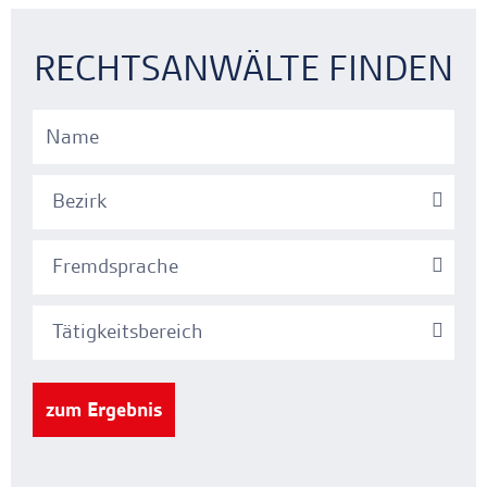
Ankerlink
Ankerlink
RECHTSANWÄLTE FINDEN
Bezirk
Fremdsprache
Tätigkeitsbereich
zum Ergebnis