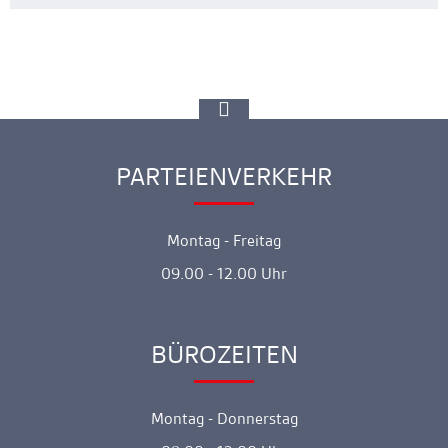
zur
Spitze
gehen
PARTEIENVERKEHR
Ankerlink
Montag - Freitag
09.00 - 12.00 Uhr
BÜROZEITEN
Ankerlink
Montag - Donnerstag