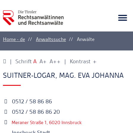
A
Ankerlink
Togg
navi
Home - de
Anwaltssuche
Anwälte
Schrift
A
A+
A++
Kontrast
+
-
Ankerlink
Ankerlink
SUITNER-LOGAR, MAG. EVA JOHANNA
0512 / 58 86 86
0512 / 58 86 86 20
Meraner Straße 1, 6020 Innsbruck
Innsbruck Stadt