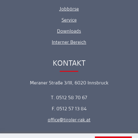
Jobbörse
Service
Downloads
Interner Bereich
KONTAKT
Ankerlink
Meraner Straße 3/III, 6020 Innsbruck
T. 0512 58 70 67
F. 0512 57 13 84
office
tiroler-rak.at