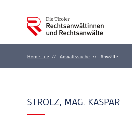
Home - de
Anwaltssuche
Anwälte
Ankerlink
Ankerlink
STROLZ, MAG. KASPAR