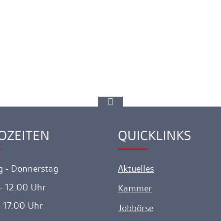
zur
Spitze
gehen
OZEITEN
QUICKLINKS
ink
Ankerlink
 - Donnerstag
Aktuelles
- 12.00 Uhr
Kammer
- 17.00 Uhr
Jobbörse