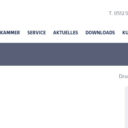
Ankerli
T. 0512 
KAMMER
SERVICE
AKTUELLES
DOWNLOADS
K
Dru
A
A