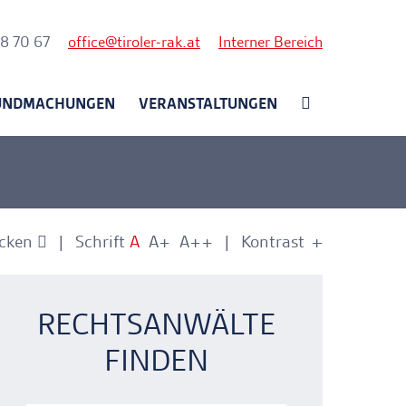
nk
58 70 67
office
tiroler-rak.at
Interner Bereich
UNDMACHUNGEN
VERANSTALTUNGEN
cken
Schrift
A
A+
A++
Kontrast
+
-
nkerlink
nkerlink
RECHTSANWÄLTE
FINDEN