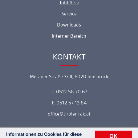
Jobbörse
Service
Downloads
Interner Bereich
KONTAKT
Ankerlink
Meraner Straße 3/III, 6020 Innsbruck
T. 0512 58 70 67
F. 0512 57 13 84
office
tiroler-rak.at
Informationen zu Cookies für diese
OK