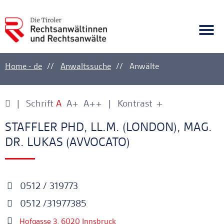
A
Ankerlink
Togg
navi
Home - de
Anwaltssuche
Anwälte
Schrift
A
A+
A++
Kontrast
+
-
Ankerlink
Ankerlink
STAFFLER PHD, LL.M. (LONDON), MAG.
DR. LUKAS (AVVOCATO)
0512 / 319773
0512 /31977385
Hofgasse 3, 6020 Innsbruck