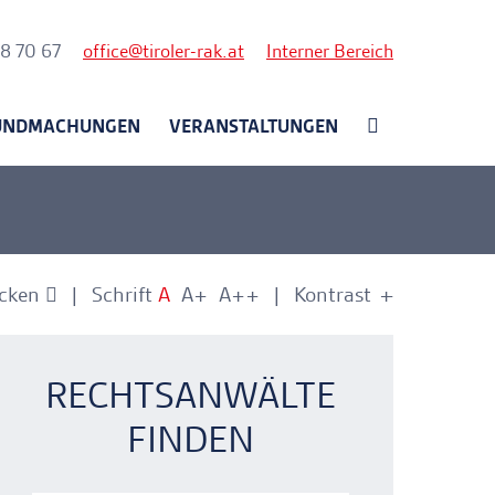
nk
58 70 67
office
tiroler-rak.at
Interner Bereich
UNDMACHUNGEN
VERANSTALTUNGEN
cken
Schrift
A
A+
A++
Kontrast
+
-
nkerlink
nkerlink
RECHTSANWÄLTE
FINDEN