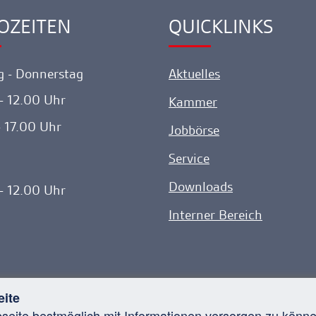
gehen
OZEITEN
QUICKLINKS
ink
Ankerlink
 - Donnerstag
Aktuelles
- 12.00 Uhr
Kammer
- 17.00 Uhr
Jobbörse
Service
Downloads
- 12.00 Uhr
Interner Bereich
eite
bseite bestmöglich mit Informationen versorgen zu kön