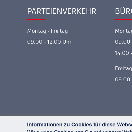
PARTEIENVERKEHR
BÜR
Ankerlink
Ankerl
Montag - Freitag
Montag
09.00 - 12.00 Uhr
09.00 
14.00 
Freitag
09.00 
Informationen zu Cookies für diese Webs
Wir nutzen Cookies, um Sie auf unserer We