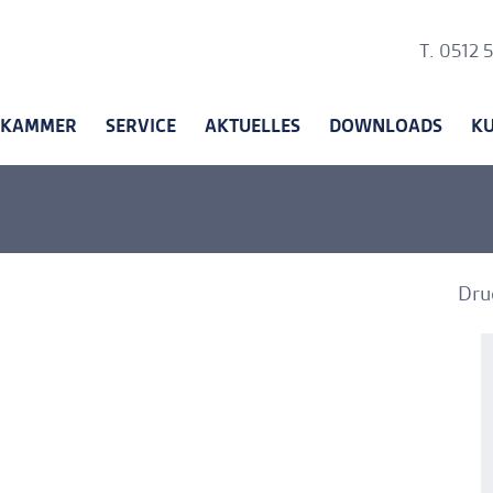
Ankerli
T. 0512 
KAMMER
SERVICE
AKTUELLES
DOWNLOADS
K
Dru
A
A