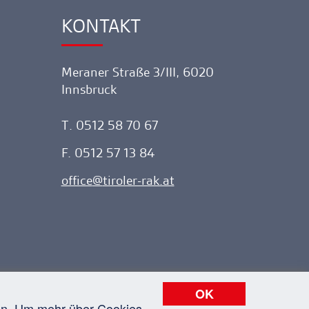
KONTAKT
Ankerlink
Meraner Straße 3/III, 6020
Innsbruck
T. 0512 58 70 67
F. 0512 57 13 84
office
tiroler-rak.at
OK
nen. Um mehr über Cookies