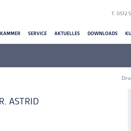
Ankerli
T. 0512 
KAMMER
SERVICE
AKTUELLES
DOWNLOADS
K
Dru
A
A
R. ASTRID