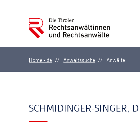
Home - de
Anwaltssuche
Anwälte
Ankerlink
Ankerlink
SCHMIDINGER-SINGER, D