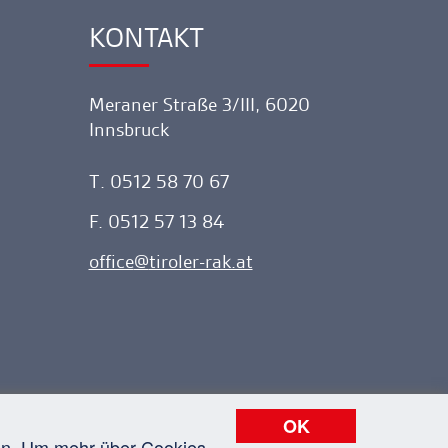
KONTAKT
Ankerlink
Meraner Straße 3/III, 6020
Innsbruck
T. 0512 58 70 67
F. 0512 57 13 84
office
tiroler-rak.at
OK
nen. Um mehr über Cookies