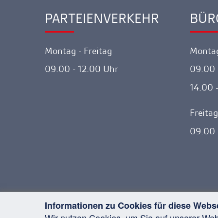
PARTEIENVERKEHR
BÜR
Ankerlink
Ankerl
Montag - Freitag
Montag
09.00 - 12.00 Uhr
09.00 
14.00 
Freitag
09.00 
Informationen zu Cookies für diese Webs
Wir nutzen Cookies, um Sie auf unserer We