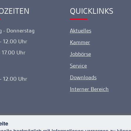
gehen
OZEITEN
QUICKLINKS
ink
Ankerlink
 - Donnerstag
Aktuelles
- 12.00 Uhr
Kammer
- 17.00 Uhr
Jobbörse
Service
Downloads
- 12.00 Uhr
Interner Bereich
eite
bseite bestmöglich mit Informationen versorgen zu kön