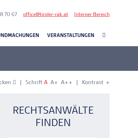
nk
58 70 67
office
tiroler-rak.at
Interner Bereich
UNDMACHUNGEN
VERANSTALTUNGEN
cken
Schrift
A
A+
A++
Kontrast
+
-
nkerlink
nkerlink
RECHTSANWÄLTE
FINDEN