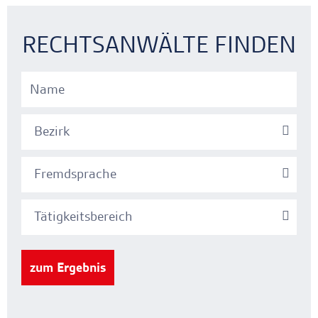
Ankerlink
Ankerlink
RECHTSANWÄLTE FINDEN
Bezirk
Fremdsprache
Tätigkeitsbereich
zum Ergebnis