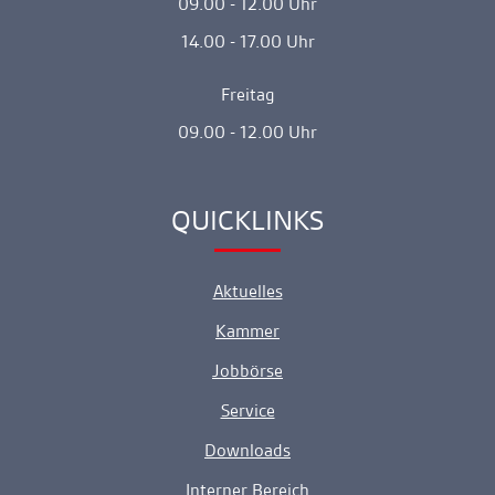
09.00 - 12.00 Uhr
14.00 - 17.00 Uhr
Freitag
09.00 - 12.00 Uhr
QUICKLINKS
Ankerlink
Aktuelles
Kammer
Jobbörse
Service
Downloads
Interner Bereich