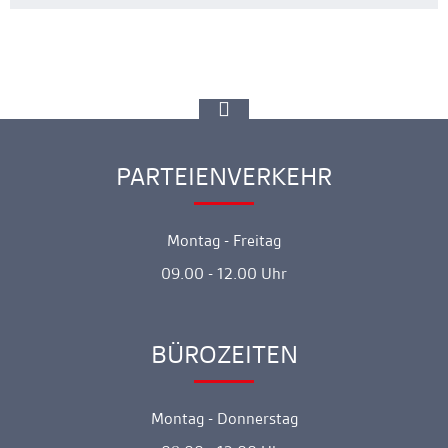
zur
Spitze
gehen
PARTEIENVERKEHR
Ankerlink
Montag - Freitag
09.00 - 12.00 Uhr
BÜROZEITEN
Ankerlink
Montag - Donnerstag