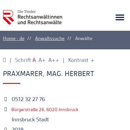
A
Ankerlink
Togg
navi
Home - de
Anwaltssuche
Anwälte
Schrift
A
A+
A++
Kontrast
+
-
Ankerlink
Ankerlink
PRAXMARER, MAG. HERBERT
0512 32 27 76
Bürgerstraße 26, 6020 Innsbruck
Innsbruck Stadt
2018