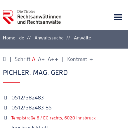
A
Ankerlink
Togg
navi
Home - de
Anwaltssuche
Anwälte
Schrift
A
A+
A++
Kontrast
+
-
Ankerlink
Ankerlink
PICHLER, MAG. GERD
0512/582483
0512/582483-85
Templstraße 6 / EG rechts, 6020 Innsbruck
Innsbruck Stadt