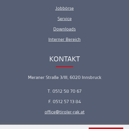
Jobbörse
Service
Downloads
Interner Bereich
KONTAKT
Ankerlink
Meraner Straße 3/III, 6020 Innsbruck
T. 0512 58 70 67
F. 0512 57 13 84
office
tiroler-rak.at