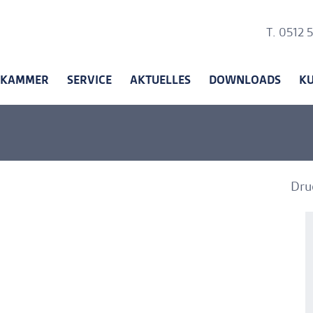
Ankerli
T. 0512 
KAMMER
SERVICE
AKTUELLES
DOWNLOADS
K
Dru
A
A