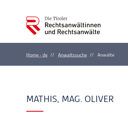
Home - de
Anwaltssuche
Anwälte
Ankerlink
Ankerlink
MATHIS, MAG. OLIVER