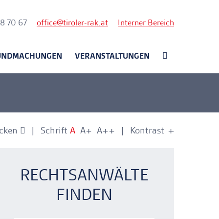
nk
58 70 67
office
tiroler-rak.at
Interner Bereich
UNDMACHUNGEN
VERANSTALTUNGEN
cken
Schrift
A
A+
A++
Kontrast
+
-
nkerlink
nkerlink
RECHTSANWÄLTE
FINDEN