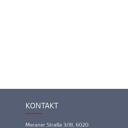
KONTAKT
Ankerlink
Meraner Straße 3/III, 6020