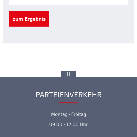
zum Ergebnis
zur
Spitze
gehen
PARTEIENVERKEHR
Ankerlink
Montag - Freitag
09.00 - 12.00 Uhr