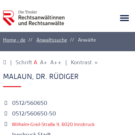
A
Ankerlink
Togg
navi
Home - de
Anwaltssuche
Anwälte
Schrift
A
A+
A++
Kontrast
+
-
Ankerlink
Ankerlink
MALAUN, DR. RÜDIGER
0512/560650
0512/560650-50
Wilhelm-Greil-Straße 9, 6020 Innsbruck
Innsbruck Stadt