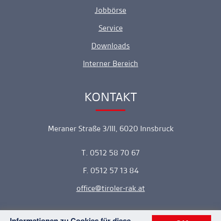
Jobbörse
Service
Downloads
Interner Bereich
KONTAKT
Ankerlink
Meraner Straße 3/III, 6020 Innsbruck
T. 0512 58 70 67
F. 0512 57 13 84
office
tiroler-rak.at
Informationen zu Cookies für diese