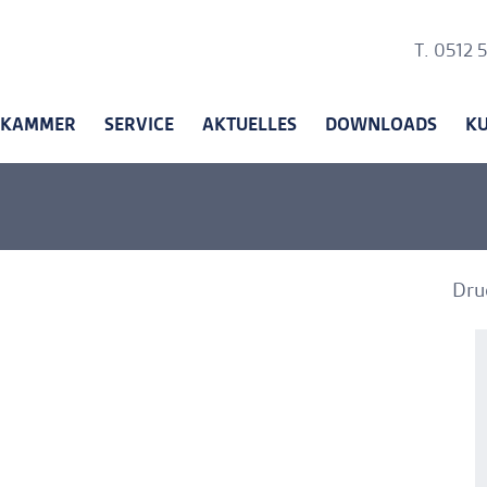
Ankerli
T. 0512 
KAMMER
SERVICE
AKTUELLES
DOWNLOADS
K
Dru
A
A