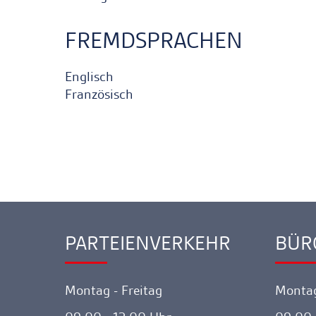
FREMDSPRACHEN
Englisch
Französisch
PARTEIENVERKEHR
BÜR
Ankerlink
Ankerl
Montag - Freitag
Montag