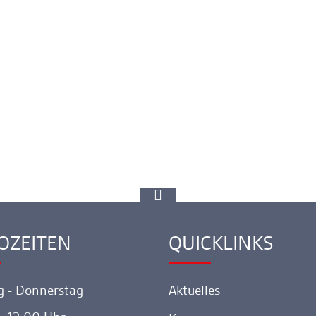
zur
Spitze
gehen
OZEITEN
QUICKLINKS
ink
Ankerlink
 - Donnerstag
Aktuelles