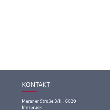
KONTAKT
Ankerlink
Meraner Straße 3/III, 6020
Innsbruck