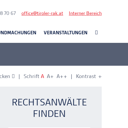
nk
58 70 67
office
tiroler-rak.at
Interner Bereich
UNDMACHUNGEN
VERANSTALTUNGEN
cken
Schrift
A
A+
A++
Kontrast
+
-
nkerlink
nkerlink
RECHTSANWÄLTE
FINDEN