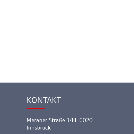
KONTAKT
Ankerlink
Meraner Straße 3/III, 6020
Innsbruck