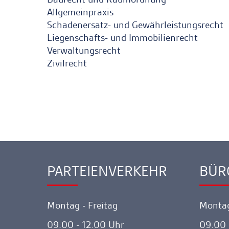
Allgemeinpraxis
Schadenersatz- und Gewährleistungsrecht
Liegenschafts- und Immobilienrecht
Verwaltungsrecht
Zivilrecht
PARTEIENVERKEHR
BÜR
Ankerlink
Ankerl
Montag - Freitag
Montag
09.00 - 12.00 Uhr
09.00 