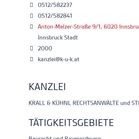
0512/582237
0512/582841
Anton-Melzer-Straße 9/1, 6020 Innsbru
Innsbruck Stadt
2000
kanzlei@k-u-k.at
KANZLEI
KRALL & KÜHNL RECHTSANWÄLTE und ST
TÄTIGKEITSGEBIETE
Baurecht und Raumordnung