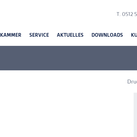
Ankerli
T. 0512 
KAMMER
SERVICE
AKTUELLES
DOWNLOADS
K
Dru
A
A