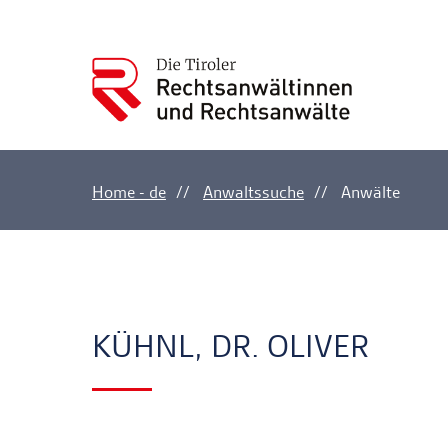
Home - de
Anwaltssuche
Anwälte
Ankerlink
Ankerlink
KÜHNL, DR. OLIVER