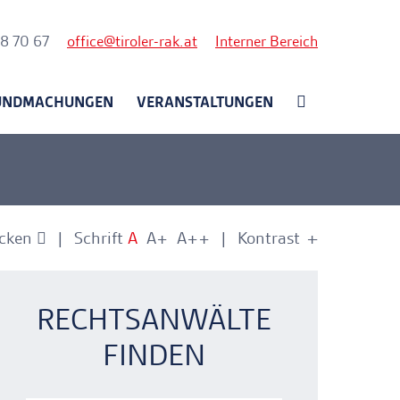
nk
58 70 67
office
tiroler-rak.at
Interner Bereich
UNDMACHUNGEN
VERANSTALTUNGEN
cken
Schrift
A
A+
A++
Kontrast
+
-
nkerlink
nkerlink
RECHTSANWÄLTE
FINDEN