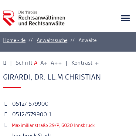
A
Ankerlink
Togg
navi
Home - de
Anwaltssuche
Anwälte
Schrift
A
A+
A++
Kontrast
+
-
Ankerlink
Ankerlink
GIRARDI, DR. LL.M CHRISTIAN
0512/ 579900
0512/579900-1
Maximilianstraße 29/P, 6020 Innsbruck
Innsbruck Stadt