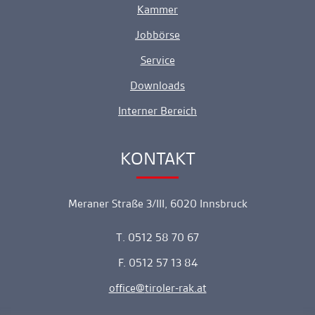
Kammer
Jobbörse
Service
Downloads
Interner Bereich
KONTAKT
Ankerlink
Meraner Straße 3/III, 6020 Innsbruck
T. 0512 58 70 67
F. 0512 57 13 84
office
tiroler-rak.at