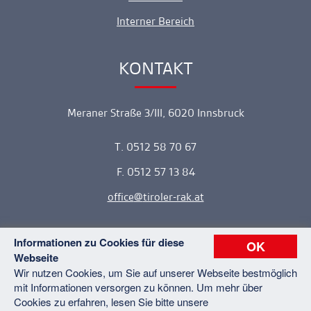
Interner Bereich
KONTAKT
Ankerlink
Meraner Straße 3/III, 6020 Innsbruck
T. 0512 58 70 67
F. 0512 57 13 84
office
tiroler-rak.at
Informationen zu Cookies für diese
OK
Webseite
Copyright © 2026 Tiroler Rechtsanwaltskammer. Alle Rechte
Wir nutzen Cookies, um Sie auf unserer Webseite bestmöglich
vorbehalten.
mit Informationen versorgen zu können. Um mehr über
Kontakt
Datenschutz
Impressum
Sitemap
Cookies zu erfahren, lesen Sie bitte unsere