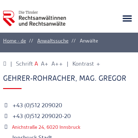
A
Ankerlink
Togg
navi
Home - de
Anwaltssuche
Anwälte
Schrift
A
A+
A++
Kontrast
+
-
Ankerlink
Ankerlink
GEHRER-ROHRACHER, MAG. GREGOR
+43 (0)512 209020
+43 (0)512 209020-20
Anichstraße 24, 6020 Innsbruck
Innsbruck Stadt