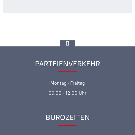
zur
Spitze
gehen
PARTEIENVERKEHR
Ankerlink
Montag - Freitag
09.00 - 12.00 Uhr
BÜROZEITEN
Ankerlink