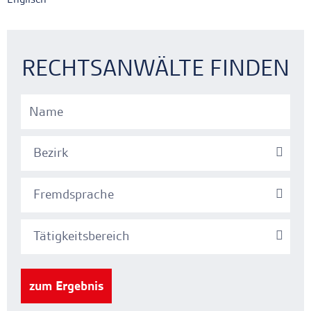
Ankerlink
Ankerlink
RECHTSANWÄLTE FINDEN
Bezirk
Fremdsprache
Tätigkeitsbereich
zum Ergebnis