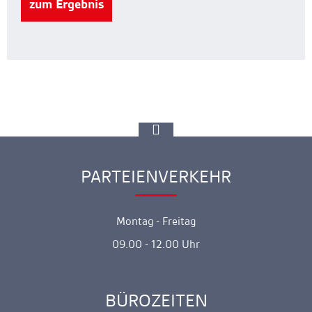
zum Ergebnis
zur
Spitze
gehen
PARTEIENVERKEHR
Ankerlink
Montag - Freitag
09.00 - 12.00 Uhr
BÜROZEITEN
Ankerlink