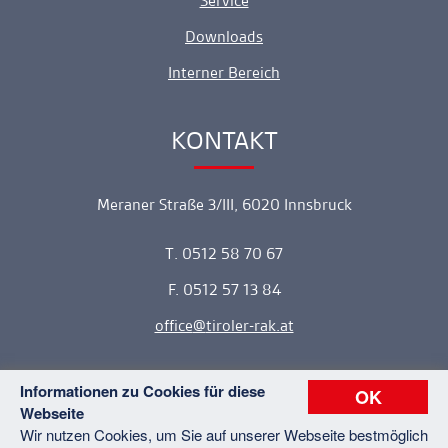
Service
Downloads
Interner Bereich
KONTAKT
Ankerlink
Meraner Straße 3/III, 6020 Innsbruck
T. 0512 58 70 67
F. 0512 57 13 84
office
tiroler-rak.at
Informationen zu Cookies für diese
OK
Webseite
Copyright © 2026 Tiroler Rechtsanwaltskammer. Alle Rechte
Wir nutzen Cookies, um Sie auf unserer Webseite bestmöglich
vorbehalten.