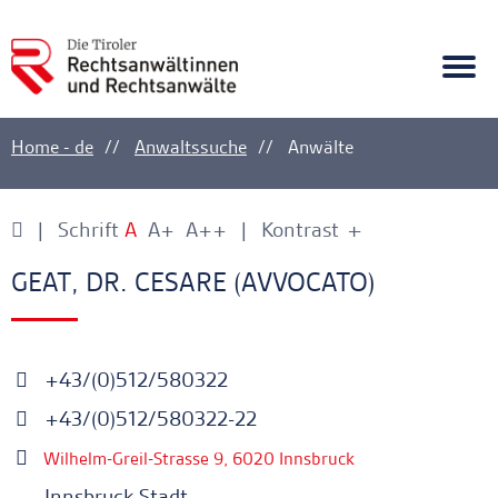
A
Ankerlink
Togg
navi
Home - de
Anwaltssuche
Anwälte
Schrift
A
A+
A++
Kontrast
+
-
Ankerlink
Ankerlink
GEAT, DR. CESARE (AVVOCATO)
+43/(0)512/580322
+43/(0)512/580322-22
Wilhelm-Greil-Strasse 9, 6020 Innsbruck
Innsbruck Stadt