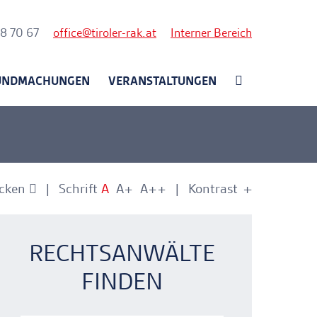
nk
58 70 67
office
tiroler-rak.at
Interner Bereich
UNDMACHUNGEN
VERANSTALTUNGEN
cken
Schrift
A
A+
A++
Kontrast
+
-
nkerlink
nkerlink
RECHTSANWÄLTE
FINDEN