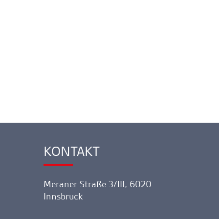
KONTAKT
Ankerlink
Meraner Straße 3/III, 6020
Innsbruck