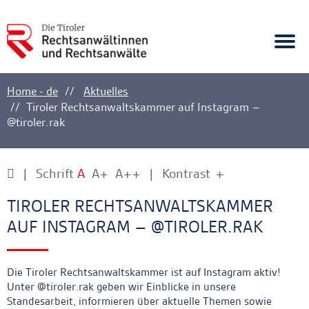
A
Ankerlink
Togg
navi
Home - de
Aktuelles
Tiroler Rechtsanwaltskammer auf Instagram –
@tiroler.rak
Schrift
A
A+
A++
Kontrast
+
-
Ankerlink
Ankerlink
TIROLER RECHTSANWALTSKAMMER
AUF INSTAGRAM – @TIROLER.RAK
Die Tiroler Rechtsanwaltskammer ist auf Instagram aktiv!
Unter @tiroler.rak geben wir Einblicke in unsere
Standesarbeit, informieren über aktuelle Themen sowie