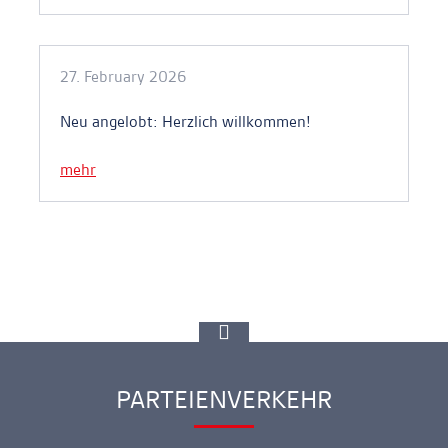
27. February 2026
Neu angelobt: Herzlich willkommen!
mehr
zur
Spitze
gehen
PARTEIENVERKEHR
Ankerlink