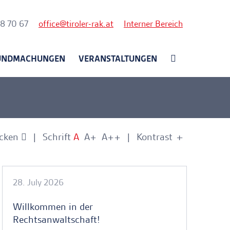
nk
58 70 67
office
tiroler-rak.at
Interner Bereich
UNDMACHUNGEN
VERANSTALTUNGEN
cken
Schrift
A
A+
A++
Kontrast
+
-
nkerlink
28. July 2026
Willkommen in der
Rechtsanwaltschaft!