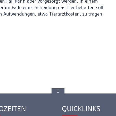
nen Fall kann aber vorgesorgt werden. In einem
r im Falle einer Scheidung das Tier behalten soll
n Aufwendungen, etwa Tierarztkosten, zu tragen
zur
Spitze
gehen
OZEITEN
QUICKLINKS
ink
Ankerlink