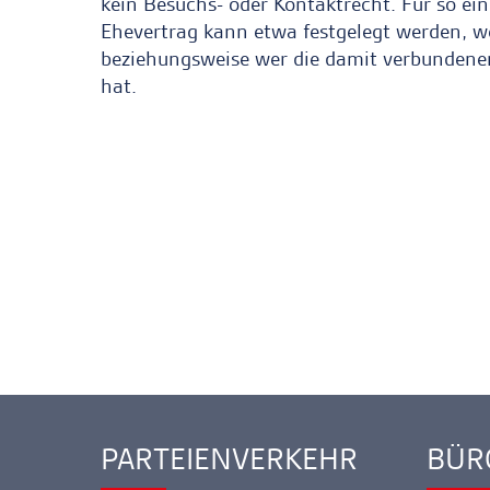
kein Besuchs- oder Kontaktrecht. Für so ei
Ehevertrag kann etwa festgelegt werden, we
beziehungsweise wer die damit verbundene
hat.
PARTEIENVERKEHR
BÜR
Ankerlink
Ankerl