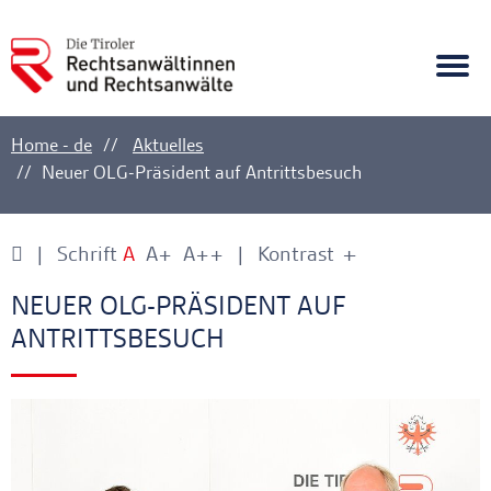
A
Ankerlink
Togg
navi
Home - de
Aktuelles
Neuer OLG-Präsident auf Antrittsbesuch
Schrift
A
A+
A++
Kontrast
+
-
Ankerlink
Ankerlink
NEUER OLG-PRÄSIDENT AUF
ANTRITTSBESUCH