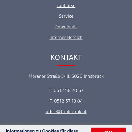
Jobbörse
Service
Downloads
Interner Bereich
KONTAKT
Ankerlink
Meraner Straße 3/III, 6020 Innsbruck
T. 0512 58 70 67
F. 0512 57 13 84
office
tiroler-rak.at
Informationen zu Cookies für diese