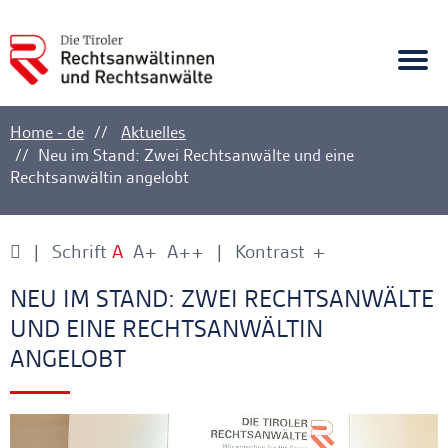
A
Ankerlink
Togg
navi
Home - de
Aktuelles
Neu im Stand: Zwei Rechtsanwälte und eine
Rechtsanwältin angelobt
Schrift
A
A+
A++
Kontrast
+
-
Ankerlink
Ankerlink
NEU IM STAND: ZWEI RECHTSANWÄLTE
UND EINE RECHTSANWÄLTIN
ANGELOBT