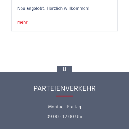
Neu angelobt: Herzlich willkommen!
mehr
zur
Spitze
gehen
PARTEIENVERKEHR
Ankerlink
Montag - Freitag
09.00 - 12.00 Uhr