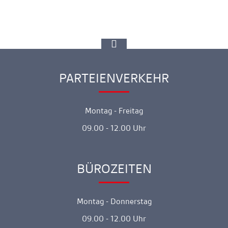
zur
Spitze
gehen
PARTEIENVERKEHR
Ankerlink
Montag - Freitag
09.00 - 12.00 Uhr
BÜROZEITEN
Ankerlink
Montag - Donnerstag
09.00 - 12.00 Uhr