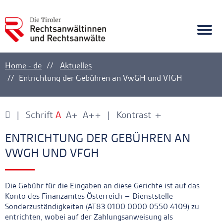
A
Ankerlink
Togg
navi
Home - de
Aktuelles
Entrichtung der Gebühren an VwGH und VfGH
Schrift
A
A+
A++
Kontrast
+
-
Ankerlink
Ankerlink
ENTRICHTUNG DER GEBÜHREN AN
VWGH UND VFGH
Die Gebühr für die Eingaben an diese Gerichte ist auf das
Konto des Finanzamtes Österreich – Dienststelle
Sonderzuständigkeiten (AT83 0100 0000 0550 4109) zu
entrichten, wobei auf der Zahlungsanweisung als